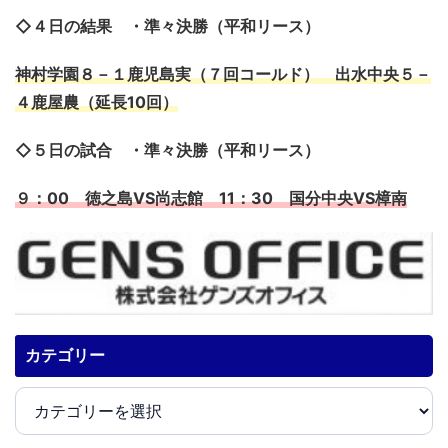
◇４日の結果 ・準々決勝（平和リース）
神村学園８－１鹿児島実（７回コールド） 出水中央５－
４鹿屋農（延長10回）
◇５日の試合 ・準々決勝（平和リース）
９：00 徳之島VS尚志館 11：30 国分中央VS樟南
カテゴリー