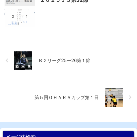
Ｂ２リーグ25ー26第１節
第５回ＯＨＡＲＡカップ第１日