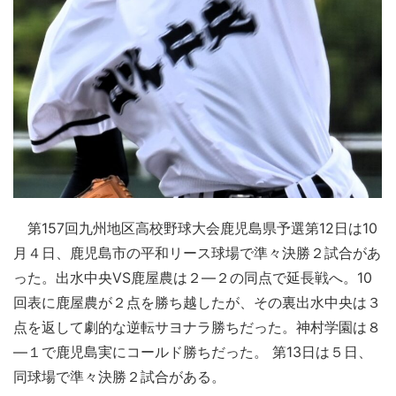
第157回九州地区高校野球大会鹿児島県予選第12日は10
月４日、鹿児島市の平和リース球場で準々決勝２試合があ
った。出水中央VS鹿屋農は２―２の同点で延長戦へ。10
回表に鹿屋農が２点を勝ち越したが、その裏出水中央は３
点を返して劇的な逆転サヨナラ勝ちだった。神村学園は８
―１で鹿児島実にコールド勝ちだった。 第13日は５日、
同球場で準々決勝２試合がある。