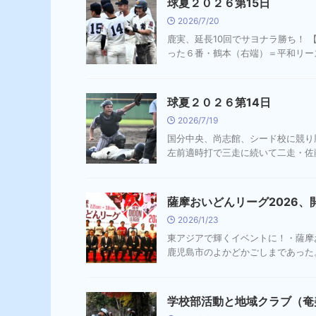
球夏２０２６第15日
2026/7/20
鹿実、延長10回でサヨナラ勝ち！ 
った６番・鶴本（右端）＝平和リース
球夏２０２６第14日
2026/7/19
国分中央、尚志館、シード校に競り
左前適時打で三走に続いて二走・佐
薩摩おいどんリーグ2026、
2026/1/23
東アジアで輝くイベントに！・薩摩
鹿児島市のよかどかごしまであった。
学校部活動と地域クラブ（奄美