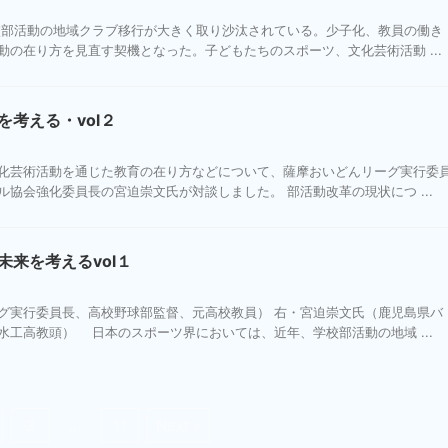
部活動の地域クラブ移行が大きく取り沙汰されている。少子化、教員の働き
の在り方を見直す契機となった。子どもたちのスポーツ、文化芸術活動 ...
考える・vol２
化芸術活動を通じた教育の在り方などについて、薩摩おいどんリーグ実行委
協会強化委員長の宮迫崇文氏が対談しました。 部活動改革の現状につ ...
来を考えるvol１
グ実行委員長、高校野球部監督、元高校教員） 右・宮迫崇文氏（鹿児島県バ
工高教頭） 日本のスポーツ界においては、近年、学校部活動の地域 ...
3
…
11
Next »