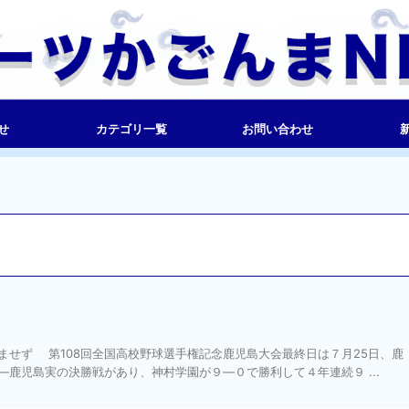
せ
カテゴリ一覧
お問い合わせ
ませず 第108回全国高校野球選手権記念鹿児島大会最終日は７月25日、鹿
鹿児島実の決勝戦があり、神村学園が９―０で勝利して４年連続９ ...