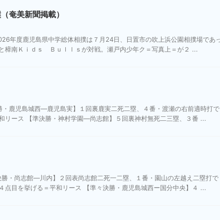
撲（奄美新聞掲載）
026年度鹿児島県中学総体相撲は７月24日、日置市の吹上浜公園相撲場であ
樟南Ｋｉｄｓ Ｂｕｌｌｓが対戦。瀬戸内少年ク＝写真上＝が２ ...
決勝・鹿児島城西―鹿児島実】１回裏鹿実二死二塁、４番・渡瀬の右前適時打で
リース 【準決勝・神村学園―尚志館】５回裏神村無死二三塁、３番 ...
々決勝・尚志館―川内】２回表尚志館二死一二塁、１番・園山の左越え二塁打で
点目を挙げる＝平和リース 【準々決勝・鹿児島城西ー国分中央】４ ...