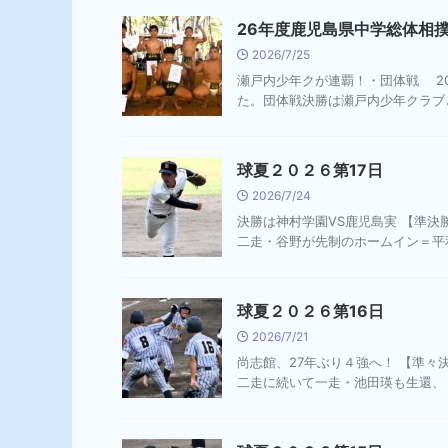
26年度鹿児島県中学総体相
2026/7/25
瀬戸内少年クが連覇！・団体戦 2
た。団体戦決勝は瀬戸内少年クラブと
球夏２０２６第17日
2026/7/24
決勝は神村学園VS鹿児島実 【準
二走・谷野が先制のホームイン＝平和
球夏２０２６第16日
2026/7/21
尚志館、27年ぶり４強へ！ 【準
二走に続いて一走・池田瑛も生還、４