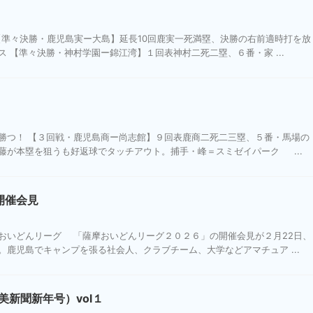
【準々決勝・鹿児島実ー大島】延長10回鹿実一死満塁、決勝の右前適時打を放
 【準々決勝・神村学園ー錦江湾】１回表神村二死二塁、６番・家 ...
勝つ！ 【３回戦・鹿児島商ー尚志館】９回表鹿商二死二三塁、５番・馬場の
藤が本塁を狙うも好返球でタッチアウト。捕手・峰＝スミゼイパーク ...
開催会見
おいどんリーグ 「薩摩おいどんリーグ２０２６」の開催会見が２月22日、
鹿児島でキャンプを張る社会人、クラブチーム、大学などアマチュア ...
新聞新年号）vol１