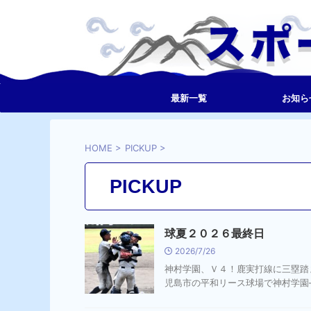
最新一覧
お知ら
HOME
>
PICKUP
>
PICKUP
球夏２０２６最終日
2026/7/26
神村学園、Ｖ４！鹿実打線に三塁踏
児島市の平和リース球場で神村学園―