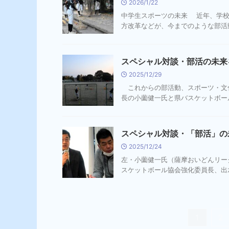
2026/1/22
中学生スポーツの未来 近年、学校
方改革などが、今までのような部活動
スペシャル対談・部活の未来を
2025/12/29
これからの部活動、スポーツ・文
長の小薗健一氏と県バスケットボール
スペシャル対談・「部活」の未
2025/12/24
左・小薗健一氏（薩摩おいどんリー
スケットボール協会強化委員長、出水
1
2