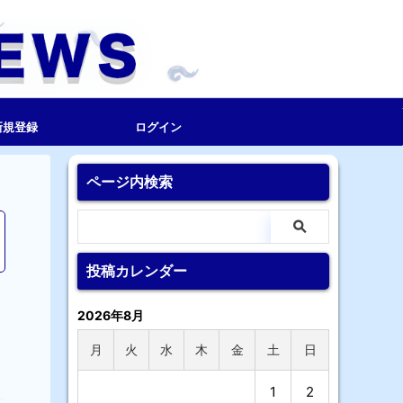
新規登録
ログイン
ページ内検索
投稿カレンダー
2026年8月
月
火
水
木
金
土
日
1
2